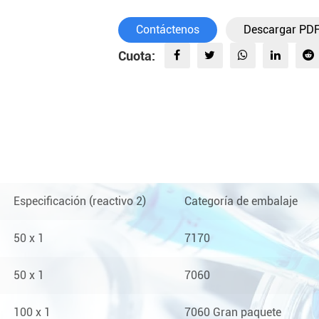
Contáctenos
Descargar PD
Cuota:
Especificación (reactivo 2)
Categoría de embalaje
50 x 1
7170
50 x 1
7060
100 x 1
7060 Gran paquete