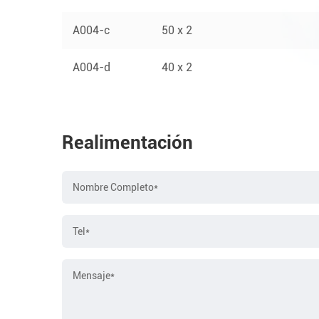
A004-c
50 x 2
A004-d
40 x 2
Realimentación