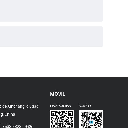
MÓVIL
o de Xinchang, ciudad
Móvil Versión
Wechat
ng, China
5-8633 2323、+86-