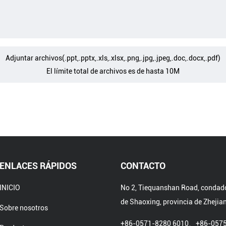
Adjuntar archivos(
.ppt,.pptx,.xls,.xlsx,.png,.jpg,.jpeg,.doc,.docx,.pdf
)
El límite total de archivos es de hasta 10M
ENLACES RÁPIDOS
CONTACTO
INICIO
No 2, Tiequanshan Road, condad
de Shaoxing, provincia de Zhejia
Sobre nosotros
+86-0571-8280 6010、+86-057