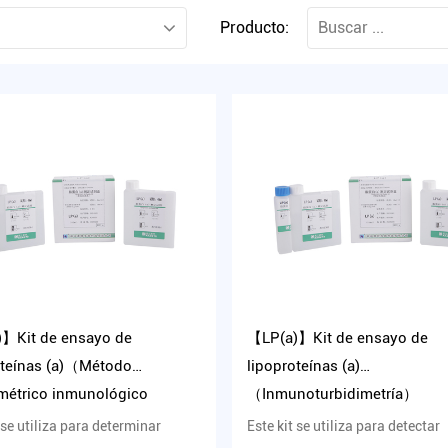
Producto:
】Kit de ensayo de
【LP(a)】Kit de ensayo de
oteínas (a)（Método
lipoproteínas (a)
imétrico inmunológico
（Inmunoturbidimetría）
do con látex）
 se utiliza para determinar
Este kit se utiliza para detectar