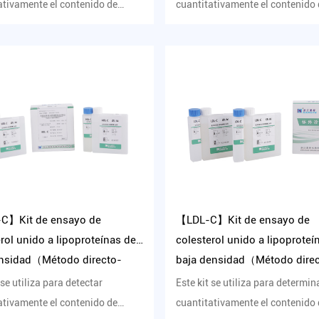
ativamente el contenido de
cuantitativamente el contenido
teína (a) en suero huma...
lipoproteína (a) en suero human
C】Kit de ensayo de
【LDL-C】Kit de ensayo de
rol unido a lipoproteínas de
colesterol unido a lipoproteí
ensidad（Método directo-
baja densidad（Método dire
 de supresión de
 se utiliza para detectar
Este kit se utiliza para determin
ión）
ativamente el contenido de
cuantitativamente el contenido