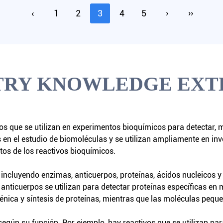
‹
1
2
3
4
5
›
››
TRY KNOWLEDGE EXT
 que se utilizan en experimentos bioquímicos para detectar, m
en el estudio de biomoléculas y se utilizan ampliamente en inve
tos de los reactivos bioquímicos.
, incluyendo enzimas, anticuerpos, proteínas, ácidos nucleicos 
anticuerpos se utilizan para detectar proteínas específicas en 
génica y síntesis de proteínas, mientras que las moléculas peque
egún su función. Por ejemplo, hay reactivos que se utilizan para