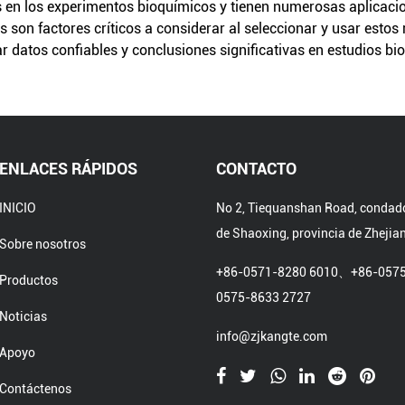
 en los experimentos bioquímicos y tienen numerosas aplicacio
s son factores críticos a considerar al seleccionar y usar esto
r datos confiables y conclusiones significativas en estudios bi
ENLACES RÁPIDOS
CONTACTO
INICIO
No 2, Tiequanshan Road, condad
de Shaoxing, provincia de Zhejia
Sobre nosotros
+86-0571-8280 6010、+86-057
Productos
0575-8633 2727
Noticias
info@zjkangte.com
Apoyo
Contáctenos