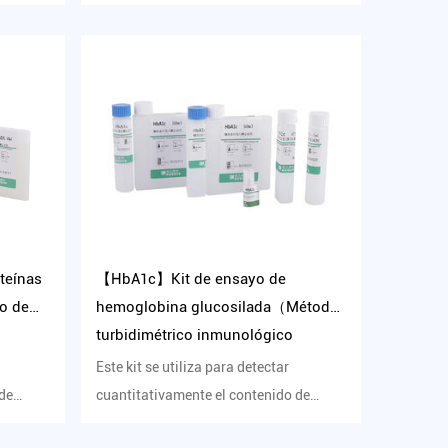
triglicéridos (TG) en suero huma...
【HbA1c】Kit de ensayo de
teínas
hemoglobina glucosilada（Método
o de
turbidimétrico inmunológico
mejorado con látex）
Este kit se utiliza para detectar
cuantitativamente el contenido de
 de
hemoglobina glicosilada en sangr...
..