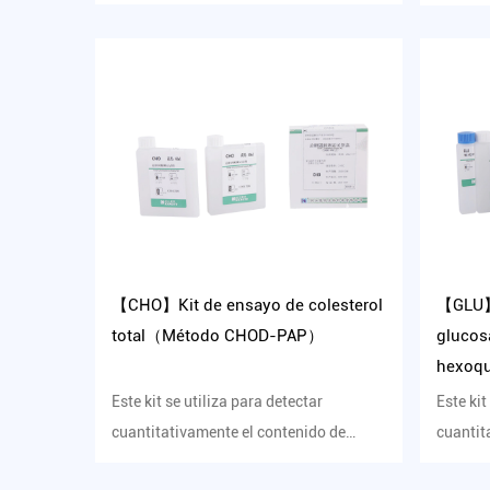
apolipoproteína B en suero human...
colester
【CHO】Kit de ensayo de colesterol
【GLU】K
total（Método CHOD-PAP）
glucos
hexoq
Este kit se utiliza para detectar
Este kit
cuantitativamente el contenido de
cuantit
colesterol total en suero humano...
glucosa