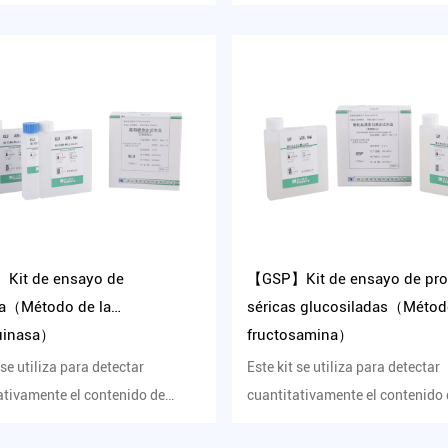
ol unido a lipoproteínas...
colesterol unido a lipoproteín...
it de ensayo de
【GSP】Kit de ensayo de pro
a（Método de la
séricas glucosiladas（Métod
uinasa）
fructosamina）
 se utiliza para detectar
Este kit se utiliza para detectar
ativamente el contenido de
cuantitativamente el contenido
 en suero humano in vitro...
proteína sérica glucosilada en s.