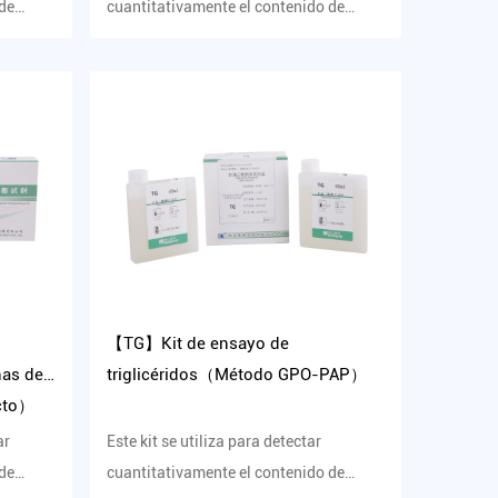
 de
cuantitativamente el contenido de
o...
apolipoproteína A1 (ApoA1) en su...
【TG】Kit de ensayo de
nas de
triglicéridos（Método GPO-PAP）
cto）
ar
Este kit se utiliza para detectar
 de
cuantitativamente el contenido de