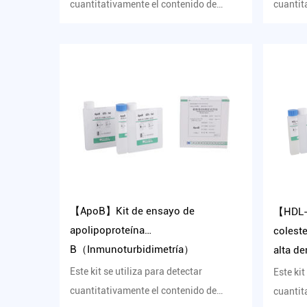
cuantitativamente el contenido de
cuantit
colágeno tipo IV en suero humano...
lipopro
【ApoB】Kit de ensayo de
【HDL-
apolipoproteína
coleste
B（Inmunoturbidimetría）
alta d
Método
Este kit se utiliza para detectar
Este kit
selecc
cuantitativamente el contenido de
cuantit